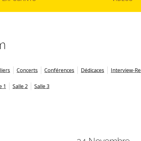
m
liers
Concerts
Conférences
Dédicaces
Interview-R
e 1
Salle 2
Salle 3