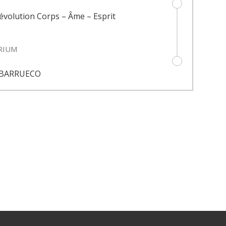
’évolution Corps – Âme – Esprit
RIUM
c BARRUECO