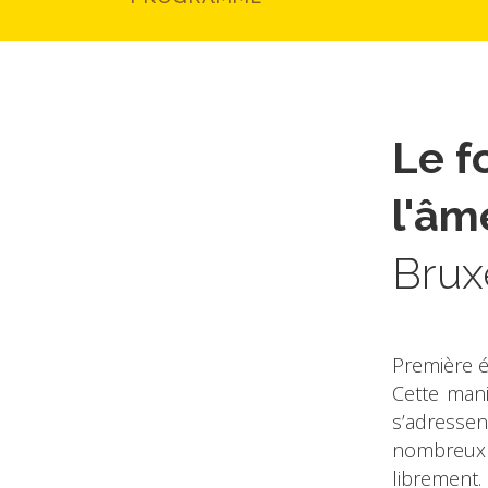
Le f
l'âm
Brux
Première 
Cette mani
s’adresse
nombreux 
librement.