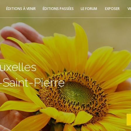
ÉDITIONS À VENIR
ÉDITIONS PASSÉES
LE FORUM
EXPOSER
V
uxelles
Saint-Pierre