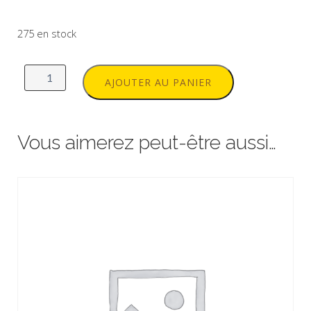
275 en stock
quantité
de
AJOUTER AU PANIER
Concert
BARRUECO
"Aux
Vous aimerez peut-être aussi…
Arts,
mes
citoyens"
a
cappella
-
Samedi
4
mai
20h