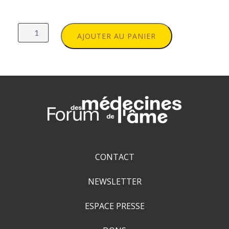
quantité
de
AJOUTER AU PANIER
Entrée
Forum
des
médecines
de
l'âme
-
Chambéry
2024
CONTACT
NEWSLETTER
ESPACE PRESSE