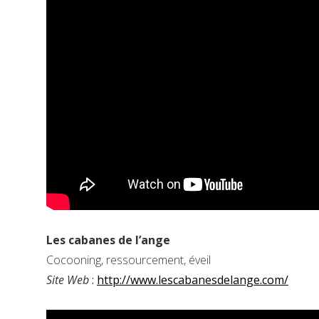
Les cabanes de l’ange
Cocooning, ressourcement, éveil
Site Web
:
http://www.lescabanesdelange.com/