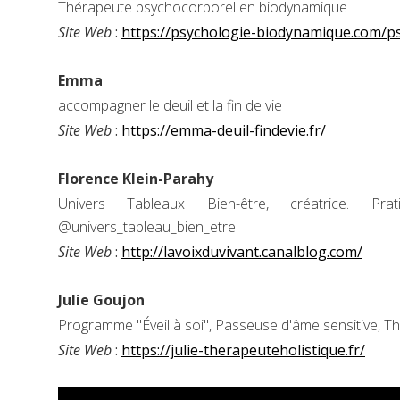
Thérapeute psychocorporel en biodynamique
Site Web
:
https://psychologie-biodynamique.com/p
Emma
accompagner le deuil et la fin de vie
Site Web
:
https://emma-deuil-findevie.fr/
Florence Klein-Parahy
Univers Tableaux Bien-être, créatrice. Pr
@univers_tableau_bien_etre
Site Web
:
http://lavoixduvivant.canalblog.com/
Julie Goujon
Programme "Éveil à soi", Passeuse d'âme sensitive, Thé
Site Web
:
https://julie-therapeuteholistique.fr/