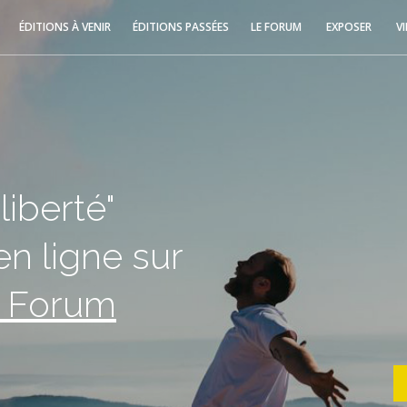
ÉDITIONS À VENIR
ÉDITIONS PASSÉES
LE FORUM
EXPOSER
V
liberté"
n ligne sur
u Forum