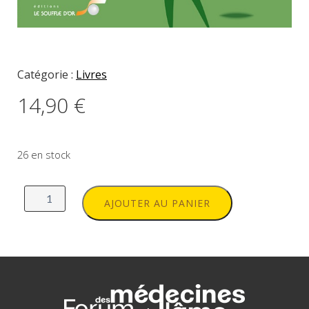
Catégorie :
Livres
14,90
€
26 en stock
quantité
de
AJOUTER AU PANIER
Lignées
familiales
:
comment
trouver
la