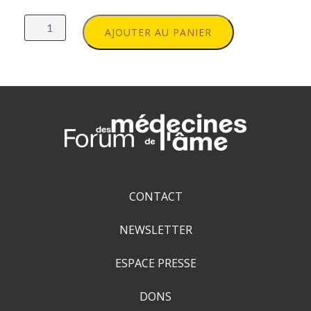
quantité
de
AJOUTER AU PANIER
Adhésion
à
l'ADMS
-
2025
CONTACT
NEWSLETTER
ESPACE PRESSE
DONS