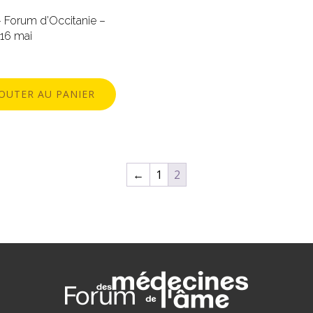
– Forum d’Occitanie –
16 mai
JOUTER AU PANIER
←
1
2