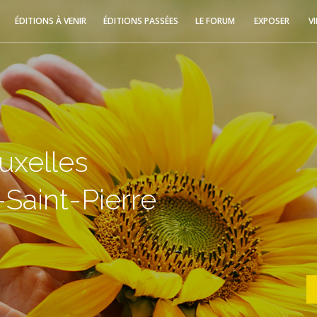
ÉDITIONS À VENIR
ÉDITIONS PASSÉES
LE FORUM
EXPOSER
V
uxelles
Saint-Pierre