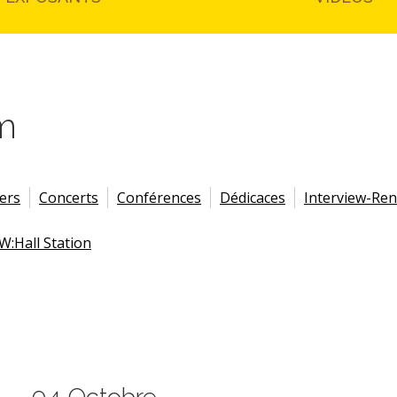
m
iers
Concerts
Conférences
Dédicaces
Interview-Re
W:Hall Station