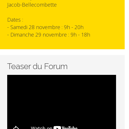
Jacob-Bellecombette
Dates :
- Samedi 28 novembre : 9h - 20h
- Dimanche 29 novembre : 9h - 18h
Teaser du Forum