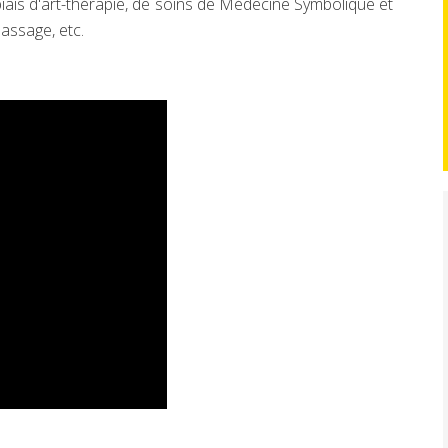
iais d'art-thérapie, de soins de Médecine Symbolique et
massage, etc.