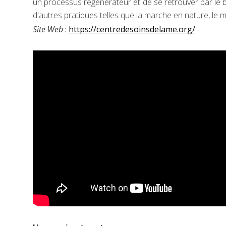
un processus régénérateur et de se retrouver par le b
d'autres pratiques telles que la marche en nature, le 
Site Web
:
https://centredesoinsdelame.org/