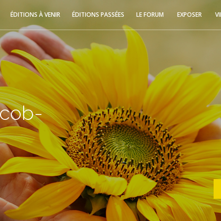
ÉDITIONS À VENIR
ÉDITIONS PASSÉES
LE FORUM
EXPOSER
V
acob-